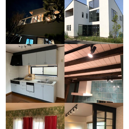
三喜工業様葛原工場
建売
K邸
T邸
キッチン BA
ダイニング