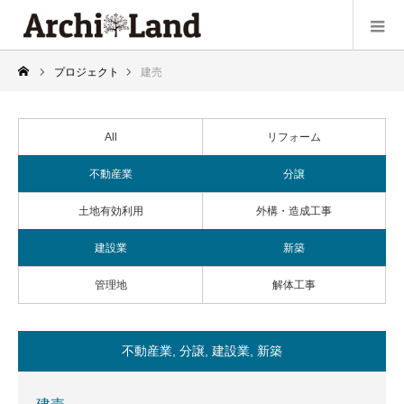
プロジェクト
建売
All
リフォーム
不動産業
分譲
土地有効利用
外構・造成工事
建設業
新築
管理地
解体工事
不動産業
,
分譲
,
建設業
,
新築