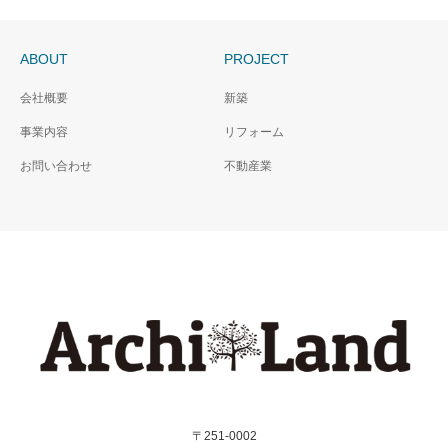
ABOUT
PROJECT
K邸
T邸
会社概要
新築
事業内容
リフォーム
お問い合わせ
不動産業
〒251-0002